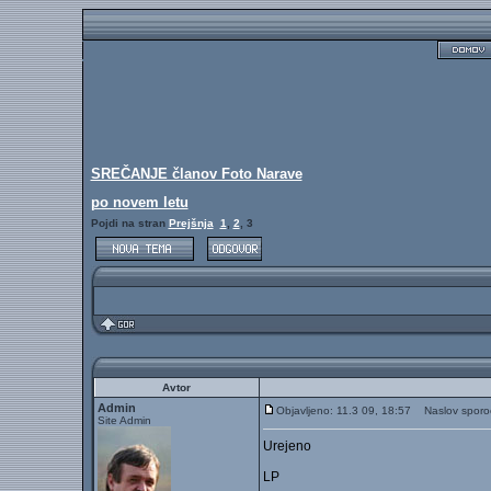
SREČANJE članov Foto Narave
po novem letu
Pojdi na stran
Prejšnja
1
,
2
,
3
Avtor
Admin
Objavljeno: 11.3 09, 18:57
Naslov sporoč
Site Admin
Urejeno
LP