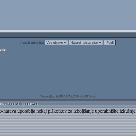
Pokaži sporočila:
anje
Powered by
phpBB
© 2001, 2002 phpBB Group
to-narava uporablja nekaj piškotkov za izboljšanje uporabniške izkušnje