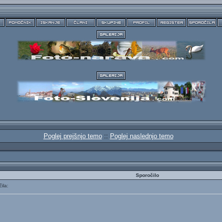
Poglej prejšnjo temo
::
Poglej naslednjo temo
Sporočilo
ila: