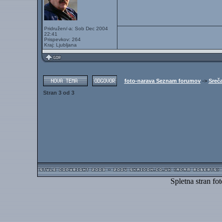
Pridružen/-a: Sob Dec 2004
22:41
Prispevkov: 264
Kraj: Ljubljana
foto-narava Seznam forumov
->
Sreč
Stran
3
od
3
Spletna stran fo