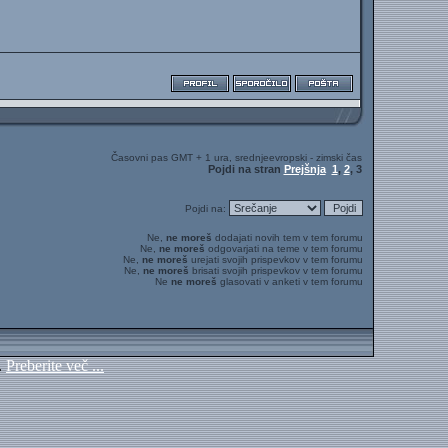
Časovni pas GMT + 1 ura, srednjeevropski - zimski čas
Pojdi na stran
Prejšnja
1
,
2
,
3
Pojdi na:
Ne,
ne moreš
dodajati novih tem v tem forumu
Ne,
ne moreš
odgovarjati na teme v tem forumu
Ne,
ne moreš
urejati svojih prispevkov v tem forumu
Ne,
ne moreš
brisati svojih prispevkov v tem forumu
Ne
ne moreš
glasovati v anketi v tem forumu
.
Preberite več ...