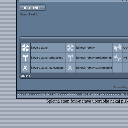
Stran
1
od
1
Nove objave
Ni novih objav
Obv
Nove objave [priljubljene]
Ni novih objav [priljubljenih]
NE
Nove objave [zaklenjene]
Ni novih objav [zaklenjenih]
Powered by
Spletna stran foto-narava uporablja nekaj piš