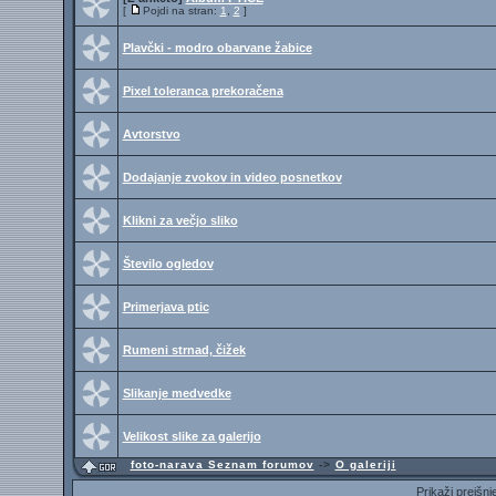
[
Pojdi na stran:
1
,
2
]
Plavčki - modro obarvane žabice
Pixel toleranca prekoračena
Avtorstvo
Dodajanje zvokov in video posnetkov
Klikni za večjo sliko
Število ogledov
Primerjava ptic
Rumeni strnad, čižek
Slikanje medvedke
Velikost slike za galerijo
foto-narava Seznam forumov
->
O galeriji
Prikaži prejšn