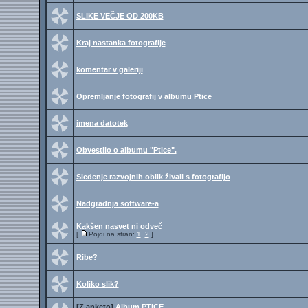
SLIKE VEČJE OD 200KB
Kraj nastanka fotografije
komentar v galeriji
Opremljanje fotografij v albumu Ptice
imena datotek
Obvestilo o albumu "Ptice".
Sledenje razvojnih oblik živali s fotografijo
Nadgradnja software-a
Kakšen nasvet ni odveč
[
Pojdi na stran:
1
,
2
]
Ribe?
Koliko slik?
[Z anketo]
Album PTICE