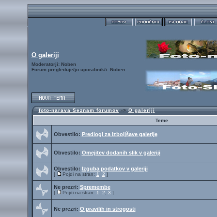
O galeriji
Moderatorji: Noben
Forum pregleduje/jo uporabnik/i: Noben
foto-narava Seznam forumov
->
O galeriji
Teme
Obvestilo:
Predlogi za izboljšave galerije
Obvestilo:
Omejitev dodanih slik v galeriji
Obvestilo:
Izguba podatkov v galeriji
[
Pojdi na stran:
1
,
2
]
Ne prezri:
Spremembe
[
Pojdi na stran:
1
,
2
,
3
]
Ne prezri:
O pravilih in strogosti