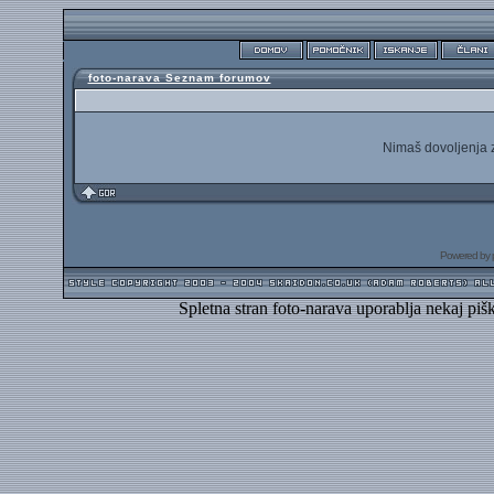
foto-narava Seznam forumov
Nimaš dovoljenja z
Powered by
Spletna stran foto-narava uporablja nekaj piš