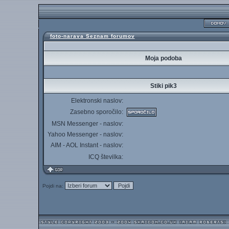
foto-narava Seznam forumov
Moja podoba
Stiki pik3
Elektronski naslov:
Zasebno sporočilo:
MSN Messenger - naslov:
Yahoo Messenger - naslov:
AIM - AOL Instant - naslov:
ICQ številka:
Pojdi na: