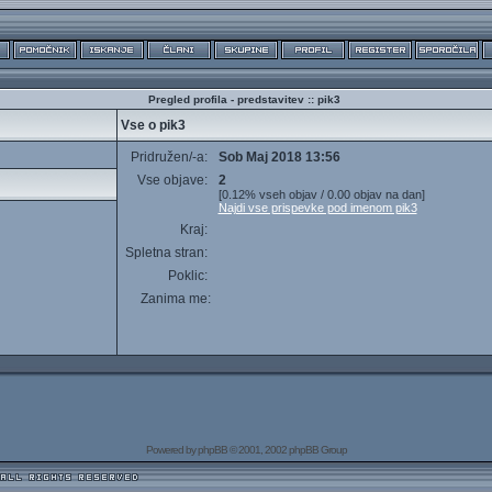
Pregled profila - predstavitev :: pik3
Vse o pik3
Pridružen/-a:
Sob Maj 2018 13:56
Vse objave:
2
[0.12% vseh objav / 0.00 objav na dan]
Najdi vse prispevke pod imenom pik3
Kraj:
Spletna stran:
Poklic:
Zanima me:
Powered by
phpBB
© 2001, 2002 phpBB Group