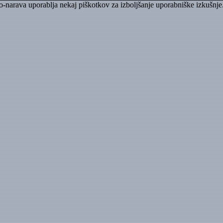
to-narava uporablja nekaj piškotkov za izboljšanje uporabniške izkušnje