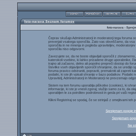
foto-narava Seznam forumov
foto-narava - Sprej
Čeprav skušajo Administratorji in moderatorji tega foruma ods
preverjati vsakega sporočila. Zato vas obveščamo, da vsa sp
sporočila in ne mnenja in pogleda upraviteljev, moderatorjev 
sporočila niso odgovorni.
Zavezujete se, da ne boste objavljali sporočil z zlonamerno,
katerokoli vsebino, ki lahko prizadene druge uporabnike, član
trajno ali začasno, delno ali popolno prepreči dostop do for
številke vseh objavljenih sporočil shranjene, da se uredijo sp
foruma pravico odstraniti, popraviti, premakniti ali zapreti k
podatki, ki ste jih vpisali shranijo v bazo podatkov. Podatki n
Upravitelj, Administratorji in Moderatorji ne prevzemajo odgo
Sistem na tem forumu uporablja piškotke (cookies), ki shran
informacije, ki ste jo vnesli zgoraj; služijo samo za to, da 
uporabljen le za potrditev podrobnosti in gesla pri vaši regist
Klikni Registriraj se spodaj, če se strinjaš z omejitvami teh 
Sprejemam pogoje i
Sprejemam pogoj
Ne st