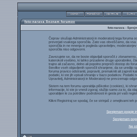
foto-narava Seznam forumov
foto-narava - Sprej
Čeprav skušajo Administratorji in moderatorji tega foruma ods
preverjati vsakega sporočila. Zato vas obveščamo, da vsa sp
sporočila in ne mnenja in pogleda upraviteljev, moderatorjev 
sporočila niso odgovorni.
Zavezujete se, da ne boste objavljali sporočil z zlonamerno,
katerokoli vsebino, ki lahko prizadene druge uporabnike, član
trajno ali začasno, delno ali popolno prepreči dostop do for
številke vseh objavljenih sporočil shranjene, da se uredijo sp
foruma pravico odstraniti, popraviti, premakniti ali zapreti k
podatki, ki ste jih vpisali shranijo v bazo podatkov. Podatki n
Upravitelj, Administratorji in Moderatorji ne prevzemajo odgo
Sistem na tem forumu uporablja piškotke (cookies), ki shran
informacije, ki ste jo vnesli zgoraj; služijo samo za to, da 
uporabljen le za potrditev podrobnosti in gesla pri vaši regist
Klikni Registriraj se spodaj, če se strinjaš z omejitvami teh 
Sprejemam pogoje i
Sprejemam pogoj
Ne st