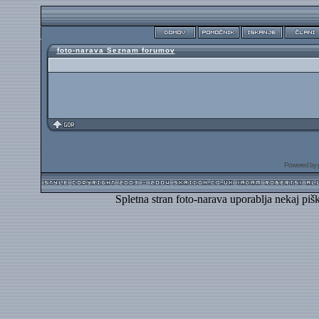
foto-narava Seznam forumov
Powered by
Spletna stran foto-narava uporablja nekaj piš