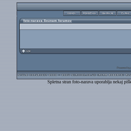
foto-narava Seznam forumov
Powered by
Spletna stran foto-narava uporablja nekaj piš