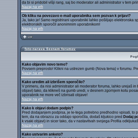
da bi si pridobil višji rang, saj bo moderator ali administrator v tem pri
Nazaj na vrh
Ob kliku na povezavo e-mail uporabnika sem pozvan k prijavi?
Ja, tako je! Samo registrirani uporabniki lahko pošiljajo elektronska
elektronskih sporočil anonimnim uporabnikom!
Nazaj na vrh
foto-narava Seznam forumov
Pogl
Kako objavim novo temo?
Povsem preprosto! Klikni na ustrezen gumb (Nova tema) v forumu. Pred 
Nazaj na vrh
Kako uredim ali izbrišem sporočilo?
V primeru, da nisi administrator ali moderator foruma, lahko urejaš in
objavi) tako, da klikneš na gumb uredi, v desnem zgornjem kotu posam
uporabnik ne more več izbrisati objave!
Nazaj na vrh
Kako k objavi dodam podpis?
Pred dodajanjem podpisa, je le-tega potrebno predhodno vpisati, to pa 
tem, da na obrazcu za oddajo sporočila, dodaš kljukico pred
Dodaj p
k vsaki objavi) in sicer tako, da v nastavitvah svojega Profila odkljuka
Nazaj na vrh
Kako ustvarim anketo?