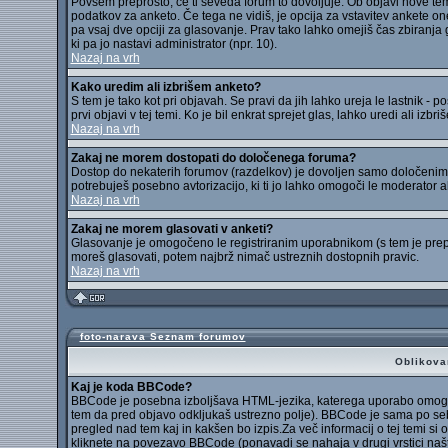
Povsem preprosto, če ti seveda forum to dovoljuje. Ob objavi nove teme
podatkov za anketo. Če tega ne vidiš, je opcija za vstavitev ankete 
pa vsaj dve opciji za glasovanje. Prav tako lahko omejiš čas zbiranj
ki pa jo nastavi administrator (npr. 10).
Nazaj na vrh
Kako uredim ali izbrišem anketo?
S tem je tako kot pri objavah. Se pravi da jih lahko ureja le lastnik - p
prvi objavi v tej temi. Ko je bil enkrat sprejet glas, lahko uredi ali izbr
Nazaj na vrh
Zakaj ne morem dostopati do določenega foruma?
Dostop do nekaterih forumov (razdelkov) je dovoljen samo določenim u
potrebuješ posebno avtorizacijo, ki ti jo lahko omogoči le moderator al
Nazaj na vrh
Zakaj ne morem glasovati v anketi?
Glasovanje je omogočeno le registriranim uporabnikom (s tem je prep
moreš glasovati, potem najbrž nimač ustreznih dostopnih pravic.
Nazaj na vrh
foto-narava Seznam forumov
Oblikova
Kaj je koda BBCode?
BBCode je posebna izboljšava HTML-jezika, katerega uporabo omogoči 
tem da pred objavo odkljukaš ustrezno polje). BBCode je sama po seb
pregled nad tem kaj in kakšen bo izpis.Za več informacij o tej temi si
kliknete na povezavo BBCode (ponavadi se nahaja v drugi vrstici naš