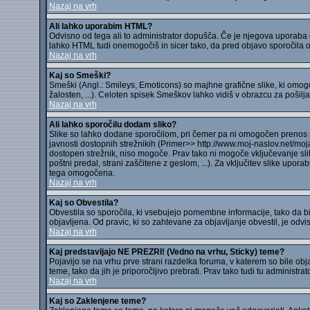
Nazaj na vrh
Ali lahko uporabim HTML?
Odvisno od tega ali to administrator dopušča. Če je njegova uporaba
lahko HTML tudi onemogočiš in sicer tako, da pred objavo sporočila 
Nazaj na vrh
Kaj so Smeški?
Smeški (Angl.: Smileys, Emoticons) so majhne grafične slike, ki omogo
žalosten, ...). Celoten spisek Smeškov lahko vidiš v obrazcu za pošilja
Nazaj na vrh
Ali lahko sporočilu dodam sliko?
Slike so lahko dodane sporočilom, pri čemer pa ni omogočen prenos sli
javnosti dostopnih strežnikih (Primer>> http://www.moj-naslov.net/moja
dostopen strežnik, niso mogoče. Prav tako ni mogoče vključevanje sli
poštni predal, strani zaščitene z geslom, ...). Za vključitev slike up
tega omogočena.
Nazaj na vrh
Kaj so Obvestila?
Obvestila so sporočila, ki vsebujejo pomembne informacije, tako da bi j
objavljena. Od pravic, ki so zahtevane za objavljanje obvestil, je odvisn
Nazaj na vrh
Kaj predstavljajo NE PREZRI! (Vedno na vrhu, Sticky) teme?
Pojavijo se na vrhu prve strani razdelka foruma, v katerem so bile o
teme, tako da jih je priporočljivo prebrati. Prav tako tudi tu administr
Nazaj na vrh
Kaj so Zaklenjene teme?