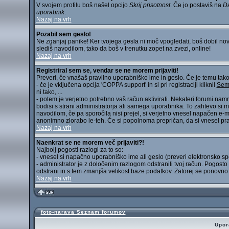
V svojem profilu boš našel opcijo
Skrij prisotnost
. Če jo postaviš na
D
uporabnik
.
Nazaj na vrh
Pozabil sem geslo!
Ne zganjaj panike! Ker tvojega gesla ni moč vpogledati, boš dobil noveg
slediš navodilom, tako da boš v trenutku zopet na zvezi, online!
Nazaj na vrh
Registriral sem se, vendar se ne morem prijaviti!
Preveri, če vnašaš pravilno uporabniško ime in geslo. Če je temu tako, 
- če je vključena opcija 'COPPA support' in si pri registraciji kliknil
Sem 
ni tako, ...
- potem je verjetno potrebno vaš račun aktivirati. Nekateri forumi nam
bodisi s strani administratorja ali samega uporabnika. To zahtevo si mo
navodilom, če pa sporočila nisi prejel, si verjetno vnesel napačen e-m
anonimno zlorabo le-teh. Če si popolnoma prepričan, da si vnesel pravi
Nazaj na vrh
Naenkrat se ne morem več prijaviti?!
Najbolj pogosti razlogi za to so:
- vnesel si napačno uporabniško ime ali geslo (preveri elektronsko sporoč
- administrator je z določenim razlogom odstranili tvoj račun. Pogost
odstrani in s tem zmanjša velikost baze podatkov. Zatorej se ponovno re
Nazaj na vrh
foto-narava Seznam forumov
Upor