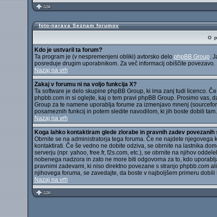
foto-narava Seznam forumov
O 
Kdo je ustvaril ta forum?
Ta program je (v nespremenjeni obliki) avtorsko delo
phpBB Group
. 
posreduje drugim uporabnikom. Za več informacij obiščite povezavo.
Nazaj na vrh
Zakaj v forumu ni na voljo funkcija X?
Ta software je delo skupine phpBB Group, ki ima zanj tudi licenco. Če 
phpbb.com in si oglejte, kaj o tem pravi phpBB Group. Prosimo vas, d
Group za te namene uporablja forume za izmenjavo mnenj (sourceforg
posameznih funkcij in potem sledite navodilom, ki jih boste dobili tam.
Nazaj na vrh
Koga lahko kontaktiram glede zlorabe in pravnih zadev povezani
Obrnite se na administratorja tega foruma. Če ne najdete njegovega 
kontaktirati. Če še vedno ne dobite odziva, se obrnite na lastnika d
serverju (npr. yahoo, free.fr, f2s.com, etc.), se obrnite na njihov od
nobenega nadzora in zato ne more biti odgovorna za to, kdo uporablj
pravnimi zadevami, ki niso direktno povezane s stranjo phpbb.com a
njihovega foruma, se zavedajte, da boste v najboljšem primeru dobili 
Nazaj na vrh