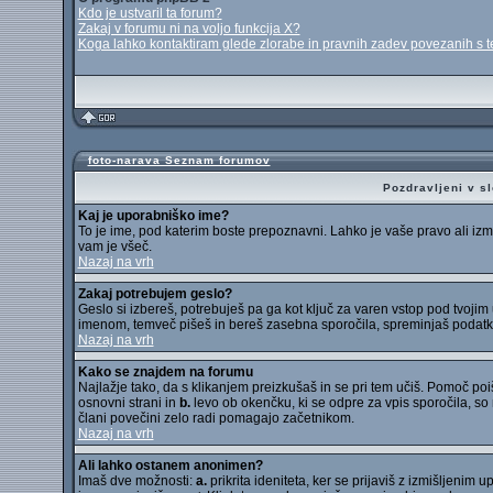
Kdo je ustvaril ta forum?
Zakaj v forumu ni na voljo funkcija X?
Koga lahko kontaktiram glede zlorabe in pravnih zadev povezanih s
foto-narava Seznam forumov
Pozdravljeni v s
Kaj je uporabniško ime?
To je ime, pod katerim boste prepoznavni. Lahko je vaše pravo ali izmiš
vam je všeč.
Nazaj na vrh
Zakaj potrebujem geslo?
Geslo si izbereš, potrebuješ pa ga kot ključ za varen vstop pod tvoji
imenom, temveč pišeš in bereš zasebna sporočila, spreminjaš podatke o 
Nazaj na vrh
Kako se znajdem na forumu
Najlažje tako, da s klikanjem preizkušaš in se pri tem učiš. Pomoč po
osnovni strani in
b.
levo ob okenčku, ki se odpre za vpis sporočila, so 
člani povečini zelo radi pomagajo začetnikom.
Nazaj na vrh
Ali lahko ostanem anonimen?
Imaš dve možnosti:
a.
prikrita ideniteta, ker se prijaviš z izmišljeni