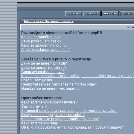
foto-narava Seznam forumov
Pomo
Pozdravljeni v slovenski različici foruma phpBB
Kaj je uporabniško ime?
Zakaj potrebujem geslo?
Kako se znajdem na forumu
Ali lahko ostanem anonimen?
Vprašanja v zvezi s prijavo in registracijo
Zakaj se ne morem prijaviti?
Zakaj se moram registrirati?
Čemu avtomatska odjava?
Kako odstranim vidnost uporabniškega imena z liste na zvezi (online
Pozabil sem geslo!
Registriral sem se, vendar se ne morem prijaviti!
Naenkrat se ne morem več prijaviti?!
Uporabniške nastavitve
Kako spremenim svoje nastavitve?
Čas ni pravilen!
Spremenil sem časovni pas, čas pa je še vedno ni pravilen!
Mojega materinega jezika ni na spisku!
Kako dodam sliko poleg uporabniškega imena?
Kako spremenim rang?
Ob kliku na povezavo e-mail uporabnika sem pozvan k prijavi?