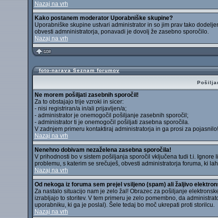
Nazaj na vrh
Kako postanem moderator Uporabniške skupine?
Uporabniške skupine ustvari administrator in so jim prav tako dodelje
obvesti admninistratorja, ponavadi je dovolj že zasebno sporočilo.
Nazaj na vrh
foto-narava Seznam forumov
Pošilja
Ne morem pošiljati zasebnih sporočil!
Za to obstajajo trije vzroki in sicer:
- nisi registriran/a in/ali prijavljen/a;
- administrator je onemogočil pošiljanje zasebnih sporočil;
- administrator ti je onemogočil pošiljati zasebna sporočila.
V zadnjem primeru kontaktiraj administratorja in ga prosi za pojasnilo
Nazaj na vrh
Nenehno dobivam nezaželena zasebna sporočila!
V prihodnosti bo v sistem pošiljanja sporočil vključena tudi t.i. Ignore
problemu, s katerim se srečuješ, obvesti administratorja foruma, ki 
Nazaj na vrh
Od nekoga iz foruma sem prejel vsiljeno (spam) ali žaljivo elektron
Za nastalo situacijo nam je zelo žal! Obrazec za pošiljanje elektrons
izrabljajo to storitev. V tem primeru je zelo pomembno, da administrat
uporabniku, ki ga je poslal). Šele tedaj bo moč ukrepati proti storilcu.
Nazaj na vrh