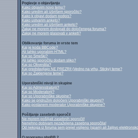
Poglavje o objavljanju
Kako objavim novo temo?
Kako uredim ali izbrišem sporočilo?
Kako k objavi dodam podpis?
Kako ustvarim anketo?
Kako uredim ali izbrišem anketo?
Zakaj ne morem dostopati do določenega foruma?
Zakaj ne morem glasovati v anketi?
Oblikovanje foruma in vrste tem
Kaj je koda BBCode?
Ali lahko uporabim HTML?
Kaj so Smeški?
Ali lahko sporočilu dodam sliko?
Kaj so Obvestila?
Kaj predstavljajo NE PREZRI! (Vedno na vrhu, Sticky) teme?
Kaj so Zaklenjene teme?
Uporabniški nivoji in skupine
Kaj so Administratorji?
Kaj so Moderatorji?
Kaj so Uporabniške skupine?
Kako se pridružim določeni Uporabniški skupini?
Kako postanem moderator Uporabniške skupine?
Pošiljanje zasebnih sporočil
Ne morem pošiljati zasebnih sporočil!
Nenehno dobivam nezaželena zasebna sporočila!
Od nekoga iz foruma sem prejel vsiljeno (spam) ali žaljivo elektronsko
O programu phpBB 2