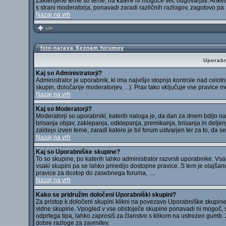
Zaklenjene teme so teme, na katere ni mogoče več odgovarjati. Ankete
s strani moderatorja, ponavadi zaradi različnih razlogov, zagotovo pa s
Nazaj na vrh
foto-narava Seznam forumov
Uporabn
Kaj so Administratorji?
Administrator je uporabnik, ki ima najvišjo stopnjo kontrole nad celo
skupin, določanje moderatorjev, ...). Prav tako vključuje vse pravice
Nazaj na vrh
Kaj so Moderatorji?
Moderatorji so uporabniki, katerih naloga je, da dan za dnem bdijo na
brisanja objav, zaklepanja, odklepanja, premikanja, brisanja in deljen
zaidejo izven teme, zaradi katere je bil forum ustvarjen ter za to, da s
Nazaj na vrh
Kaj so Uporabniške skupine?
To so skupine, po katerih lahko administrator razvrsti uporabnike. Vsak
vsaki skupini pa se lahko priredijo dostopne pravice. S tem je olajšano
pravice za dostop do zasebnega foruma, ....
Nazaj na vrh
Kako se pridružim določeni Uporabniški skupini?
Za pristop k določeni skupini klikni na povezavo Uporabniške skupine, k
vidne skupine. Vpogled v vse obstoječe skupine ponavadi ni mogoč, sa
odprtega tipa, lahko zaprosiš za članstvo s klikom na ustrezen gumb.
dobre razloge za zavrnitev.