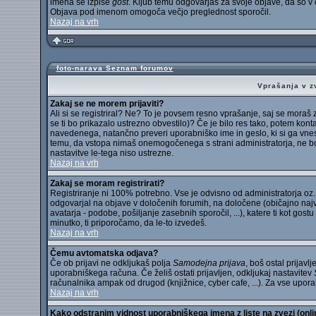
imena se izpiše
gost
. Kljub temu odgovarjaš za svoje objave, da so v
Objava pod imenom omogoča večjo preglednost sporočil.
Nazaj na vrh
foto-narava Seznam forumov
Vprašanja v zv
Zakaj se ne morem prijaviti?
Ali si se registriral? Ne? To je povsem resno vprašanje, saj se moraš
se ti bo prikazalo ustrezno obvestilo)? Če je bilo res tako, potem konta
navedenega, natančno preveri uporabniško ime in geslo, ki si ga vnese
temu, da vstopa nimaš onemogočenega s strani administratorja, ne boš
nastavitve le-tega niso ustrezne.
Nazaj na vrh
Zakaj se moram registrirati?
Registriranje ni 100% potrebno. Vse je odvisno od administratorja oz. o
odgovarjal na objave v določenih forumih, na določene (običajno največk
avatarja - podobe, pošiljanje zasebnih sporočil, ...), katere ti kot gos
minutko, ti priporočamo, da le-to izvedeš.
Nazaj na vrh
Čemu avtomatska odjava?
Če ob prijavi ne odkljukaš polja
Samodejna prijava
, boš ostal prijavl
uporabniškega računa. Če želiš ostati prijavljen, odkljukaj nastavitev
računalnika ampak od drugod (knjižnice, cyber cafe, ...). Za vse up
Nazaj na vrh
Kako odstranim vidnost uporabniškega imena z liste na zvezi (onl