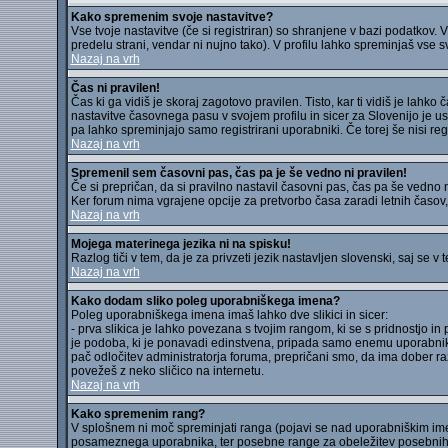
Kako spremenim svoje nastavitve?
Vse tvoje nastavitve (če si registriran) so shranjene v bazi podatkov. V
predelu strani, vendar ni nujno tako). V profilu lahko spreminjaš vse s
Nazaj na vrh
Čas ni pravilen!
Čas ki ga vidiš je skoraj zagotovo pravilen. Tisto, kar ti vidiš je lah
nastavitve časovnega pasu v svojem profilu in sicer za Slovenijo je us
pa lahko spreminjajo samo registrirani uporabniki. Če torej še nisi regis
Nazaj na vrh
Spremenil sem časovni pas, čas pa je še vedno ni pravilen!
Če si prepričan, da si pravilno nastavil časovni pas, čas pa še vedno ni
Ker forum nima vgrajene opcije za pretvorbo časa zaradi letnih časov, 
Nazaj na vrh
Mojega materinega jezika ni na spisku!
Razlog tiči v tem, da je za privzeti jezik nastavljen slovenski, saj se 
Nazaj na vrh
Kako dodam sliko poleg uporabniškega imena?
Poleg uporabniškega imena imaš lahko dve slikici in sicer:
- prva slikica je lahko povezana s tvojim rangom, ki se s pridnostjo in 
je podoba, ki je ponavadi edinstvena, pripada samo enemu uporabniku,
pač odločitev administratorja foruma, prepričani smo, da ima dober razl
povežeš z neko sličico na internetu.
Nazaj na vrh
Kako spremenim rang?
V splošnem ni moč spreminjati ranga (pojavi se nad uporabniškim ime
posameznega uporabnika, ter posebne range za obeležitev posebnih 