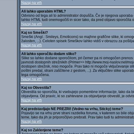
Nazaj na vrh
Ali lahko uporabim HTML?
Odvisno od tega ali to administrator dopušča. Če je njegova uporaba
lahko HTML tudi onemogočiš in sicer tako, da pred objavo sporočila 
Nazaj na vrh
Kaj so Smeški?
Smeški (Angl.: Smileys, Emoticons) so majhne grafične slike, ki omogo
žalosten, ...). Celoten spisek Smeškov lahko vidiš v obrazcu za pošilja
Nazaj na vrh
Ali lahko sporočilu dodam sliko?
Slike so lahko dodane sporočilom, pri čemer pa ni omogočen prenos sli
javnosti dostopnih strežnikih (Primer>> http://www.moj-naslov.net/moja
dostopen strežnik, niso mogoče. Prav tako ni mogoče vključevanje sli
poštni predal, strani zaščitene z geslom, ...). Za vključitev slike up
tega omogočena.
Nazaj na vrh
Kaj so Obvestila?
Obvestila so sporočila, ki vsebujejo pomembne informacije, tako da bi j
objavljena. Od pravic, ki so zahtevane za objavljanje obvestil, je odvisn
Nazaj na vrh
Kaj predstavljajo NE PREZRI! (Vedno na vrhu, Sticky) teme?
Pojavijo se na vrhu prve strani razdelka foruma, v katerem so bile o
teme, tako da jih je priporočljivo prebrati. Prav tako tudi tu administr
Nazaj na vrh
Kaj so Zaklenjene teme?