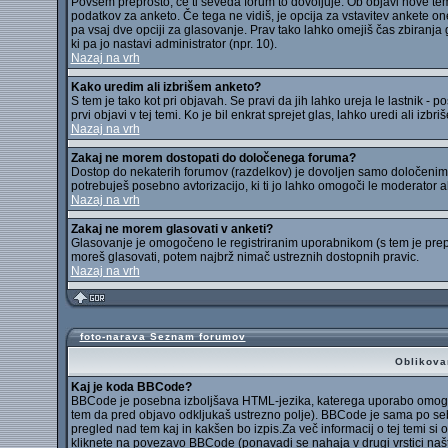
Povsem preprosto, če ti seveda forum to dovoljuje. Ob objavi nove teme
podatkov za anketo. Če tega ne vidiš, je opcija za vstavitev ankete 
pa vsaj dve opciji za glasovanje. Prav tako lahko omejiš čas zbiranj
ki pa jo nastavi administrator (npr. 10).
Nazaj na vrh
Kako uredim ali izbrišem anketo?
S tem je tako kot pri objavah. Se pravi da jih lahko ureja le lastnik - p
prvi objavi v tej temi. Ko je bil enkrat sprejet glas, lahko uredi ali izbr
Nazaj na vrh
Zakaj ne morem dostopati do določenega foruma?
Dostop do nekaterih forumov (razdelkov) je dovoljen samo določenim u
potrebuješ posebno avtorizacijo, ki ti jo lahko omogoči le moderator al
Nazaj na vrh
Zakaj ne morem glasovati v anketi?
Glasovanje je omogočeno le registriranim uporabnikom (s tem je prep
moreš glasovati, potem najbrž nimač ustreznih dostopnih pravic.
Nazaj na vrh
foto-narava Seznam forumov
Oblikova
Kaj je koda BBCode?
BBCode je posebna izboljšava HTML-jezika, katerega uporabo omogoči 
tem da pred objavo odkljukaš ustrezno polje). BBCode je sama po seb
pregled nad tem kaj in kakšen bo izpis.Za več informacij o tej temi si
kliknete na povezavo BBCode (ponavadi se nahaja v drugi vrstici naš