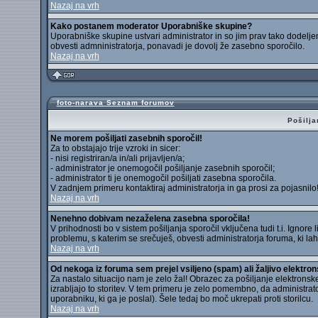
Nazaj na vrh
Kako postanem moderator Uporabniške skupine?
Uporabniške skupine ustvari administrator in so jim prav tako dodelje
obvesti admninistratorja, ponavadi je dovolj že zasebno sporočilo.
Nazaj na vrh
foto-narava Seznam forumov
Pošilja
Ne morem pošiljati zasebnih sporočil!
Za to obstajajo trije vzroki in sicer:
- nisi registriran/a in/ali prijavljen/a;
- administrator je onemogočil pošiljanje zasebnih sporočil;
- administrator ti je onemogočil pošiljati zasebna sporočila.
V zadnjem primeru kontaktiraj administratorja in ga prosi za pojasnilo
Nazaj na vrh
Nenehno dobivam nezaželena zasebna sporočila!
V prihodnosti bo v sistem pošiljanja sporočil vključena tudi t.i. Ignore
problemu, s katerim se srečuješ, obvesti administratorja foruma, ki 
Nazaj na vrh
Od nekoga iz foruma sem prejel vsiljeno (spam) ali žaljivo elektron
Za nastalo situacijo nam je zelo žal! Obrazec za pošiljanje elektrons
izrabljajo to storitev. V tem primeru je zelo pomembno, da administrat
uporabniku, ki ga je poslal). Šele tedaj bo moč ukrepati proti storilcu.
Nazaj na vrh