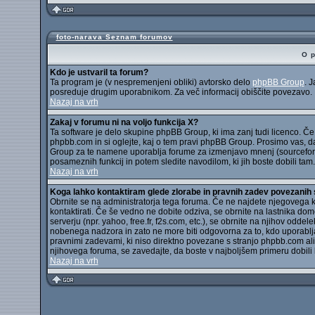
foto-narava Seznam forumov
O 
Kdo je ustvaril ta forum?
Ta program je (v nespremenjeni obliki) avtorsko delo
phpBB Group
. 
posreduje drugim uporabnikom. Za več informacij obiščite povezavo.
Nazaj na vrh
Zakaj v forumu ni na voljo funkcija X?
Ta software je delo skupine phpBB Group, ki ima zanj tudi licenco. Če 
phpbb.com in si oglejte, kaj o tem pravi phpBB Group. Prosimo vas, d
Group za te namene uporablja forume za izmenjavo mnenj (sourceforg
posameznih funkcij in potem sledite navodilom, ki jih boste dobili tam.
Nazaj na vrh
Koga lahko kontaktiram glede zlorabe in pravnih zadev povezani
Obrnite se na administratorja tega foruma. Če ne najdete njegovega 
kontaktirati. Če še vedno ne dobite odziva, se obrnite na lastnika d
serverju (npr. yahoo, free.fr, f2s.com, etc.), se obrnite na njihov od
nobenega nadzora in zato ne more biti odgovorna za to, kdo uporablj
pravnimi zadevami, ki niso direktno povezane s stranjo phpbb.com a
njihovega foruma, se zavedajte, da boste v najboljšem primeru dobili 
Nazaj na vrh