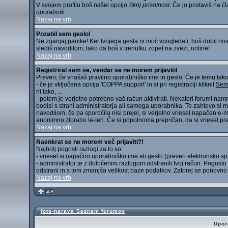
V svojem profilu boš našel opcijo
Skrij prisotnost
. Če jo postaviš na
D
uporabnik
.
Nazaj na vrh
Pozabil sem geslo!
Ne zganjaj panike! Ker tvojega gesla ni moč vpogledati, boš dobil noveg
slediš navodilom, tako da boš v trenutku zopet na zvezi, online!
Nazaj na vrh
Registriral sem se, vendar se ne morem prijaviti!
Preveri, če vnašaš pravilno uporabniško ime in geslo. Če je temu tako, 
- če je vključena opcija 'COPPA support' in si pri registraciji kliknil
Sem 
ni tako, ...
- potem je verjetno potrebno vaš račun aktivirati. Nekateri forumi nam
bodisi s strani administratorja ali samega uporabnika. To zahtevo si mo
navodilom, če pa sporočila nisi prejel, si verjetno vnesel napačen e-m
anonimno zlorabo le-teh. Če si popolnoma prepričan, da si vnesel pravi
Nazaj na vrh
Naenkrat se ne morem več prijaviti?!
Najbolj pogosti razlogi za to so:
- vnesel si napačno uporabniško ime ali geslo (preveri elektronsko sporoč
- administrator je z določenim razlogom odstranili tvoj račun. Pogost
odstrani in s tem zmanjša velikost baze podatkov. Zatorej se ponovno re
Nazaj na vrh
foto-narava Seznam forumov
Upor