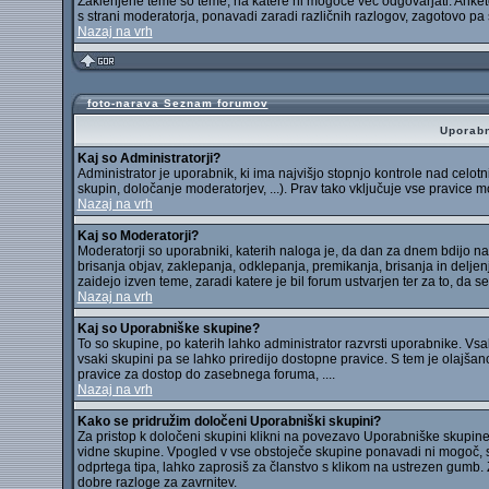
Zaklenjene teme so teme, na katere ni mogoče več odgovarjati. Ankete
s strani moderatorja, ponavadi zaradi različnih razlogov, zagotovo pa s
Nazaj na vrh
foto-narava Seznam forumov
Uporabn
Kaj so Administratorji?
Administrator je uporabnik, ki ima najvišjo stopnjo kontrole nad celo
skupin, določanje moderatorjev, ...). Prav tako vključuje vse pravice
Nazaj na vrh
Kaj so Moderatorji?
Moderatorji so uporabniki, katerih naloga je, da dan za dnem bdijo na
brisanja objav, zaklepanja, odklepanja, premikanja, brisanja in deljen
zaidejo izven teme, zaradi katere je bil forum ustvarjen ter za to, da s
Nazaj na vrh
Kaj so Uporabniške skupine?
To so skupine, po katerih lahko administrator razvrsti uporabnike. Vsak
vsaki skupini pa se lahko priredijo dostopne pravice. S tem je olajšano
pravice za dostop do zasebnega foruma, ....
Nazaj na vrh
Kako se pridružim določeni Uporabniški skupini?
Za pristop k določeni skupini klikni na povezavo Uporabniške skupine, k
vidne skupine. Vpogled v vse obstoječe skupine ponavadi ni mogoč, sa
odprtega tipa, lahko zaprosiš za članstvo s klikom na ustrezen gumb.
dobre razloge za zavrnitev.