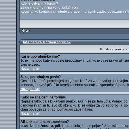
Kdo je ustvaril ta forum?
Zakaj v forumu ni na voljo funkcija X?
Koga lahko kontaktiram glede zlorabe in pravnih zadev povezanih s
foto-narava Seznam forumov
Pozdravljeni v s
Kaj je uporabniško ime?
To je ime, pod katerim boste prepoznavni. Lahko je vaše pravo ali izmiš
vam je všeč.
Nazaj na vrh
Zakaj potrebujem geslo?
Geslo si izbereš, potrebuješ pa ga kot ključ za varen vstop pod tvoji
imenom, temveč pišeš in bereš zasebna sporočila, spreminjaš podatke o 
Nazaj na vrh
Kako se znajdem na forumu
Najlažje tako, da s klikanjem preizkušaš in se pri tem učiš. Pomoč po
osnovni strani in
b.
levo ob okenčku, ki se odpre za vpis sporočila, so 
člani povečini zelo radi pomagajo začetnikom.
Nazaj na vrh
Ali lahko ostanem anonimen?
Imaš dve možnosti:
a.
prikrita ideniteta, ker se prijaviš z izmišljeni