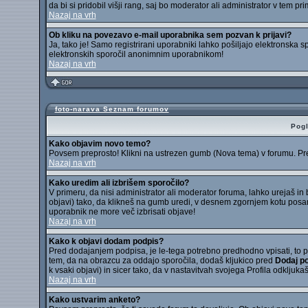
da bi si pridobil višji rang, saj bo moderator ali administrator v tem pri
Nazaj na vrh
Ob kliku na povezavo e-mail uporabnika sem pozvan k prijavi?
Ja, tako je! Samo registrirani uporabniki lahko pošiljajo elektronska
elektronskih sporočil anonimnim uporabnikom!
Nazaj na vrh
foto-narava Seznam forumov
Pogl
Kako objavim novo temo?
Povsem preprosto! Klikni na ustrezen gumb (Nova tema) v forumu. Pred 
Nazaj na vrh
Kako uredim ali izbrišem sporočilo?
V primeru, da nisi administrator ali moderator foruma, lahko urejaš in
objavi) tako, da klikneš na gumb uredi, v desnem zgornjem kotu posam
uporabnik ne more več izbrisati objave!
Nazaj na vrh
Kako k objavi dodam podpis?
Pred dodajanjem podpisa, je le-tega potrebno predhodno vpisati, to pa 
tem, da na obrazcu za oddajo sporočila, dodaš kljukico pred
Dodaj p
k vsaki objavi) in sicer tako, da v nastavitvah svojega Profila odkljuka
Nazaj na vrh
Kako ustvarim anketo?