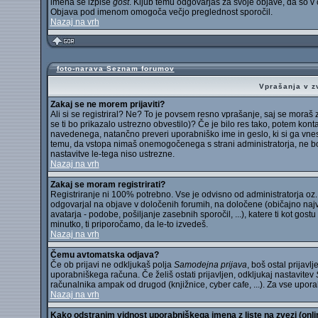
imena se izpiše
gost
. Kljub temu odgovarjaš za svoje objave, da so v
Objava pod imenom omogoča večjo preglednost sporočil.
Nazaj na vrh
foto-narava Seznam forumov
Vprašanja v zv
Zakaj se ne morem prijaviti?
Ali si se registriral? Ne? To je povsem resno vprašanje, saj se moraš
se ti bo prikazalo ustrezno obvestilo)? Če je bilo res tako, potem konta
navedenega, natančno preveri uporabniško ime in geslo, ki si ga vnese
temu, da vstopa nimaš onemogočenega s strani administratorja, ne boš
nastavitve le-tega niso ustrezne.
Nazaj na vrh
Zakaj se moram registrirati?
Registriranje ni 100% potrebno. Vse je odvisno od administratorja oz. o
odgovarjal na objave v določenih forumih, na določene (običajno največk
avatarja - podobe, pošiljanje zasebnih sporočil, ...), katere ti kot gos
minutko, ti priporočamo, da le-to izvedeš.
Nazaj na vrh
Čemu avtomatska odjava?
Če ob prijavi ne odkljukaš polja
Samodejna prijava
, boš ostal prijavl
uporabniškega računa. Če želiš ostati prijavljen, odkljukaj nastavitev
računalnika ampak od drugod (knjižnice, cyber cafe, ...). Za vse up
Nazaj na vrh
Kako odstranim vidnost uporabniškega imena z liste na zvezi (onl