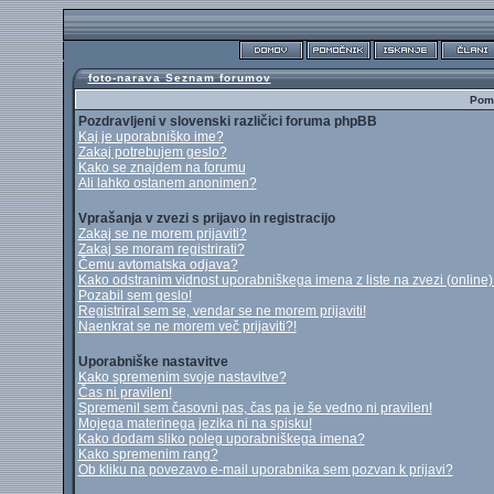
foto-narava Seznam forumov
Pomo
Pozdravljeni v slovenski različici foruma phpBB
Kaj je uporabniško ime?
Zakaj potrebujem geslo?
Kako se znajdem na forumu
Ali lahko ostanem anonimen?
Vprašanja v zvezi s prijavo in registracijo
Zakaj se ne morem prijaviti?
Zakaj se moram registrirati?
Čemu avtomatska odjava?
Kako odstranim vidnost uporabniškega imena z liste na zvezi (online
Pozabil sem geslo!
Registriral sem se, vendar se ne morem prijaviti!
Naenkrat se ne morem več prijaviti?!
Uporabniške nastavitve
Kako spremenim svoje nastavitve?
Čas ni pravilen!
Spremenil sem časovni pas, čas pa je še vedno ni pravilen!
Mojega materinega jezika ni na spisku!
Kako dodam sliko poleg uporabniškega imena?
Kako spremenim rang?
Ob kliku na povezavo e-mail uporabnika sem pozvan k prijavi?