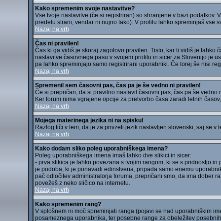
Kako spremenim svoje nastavitve?
Vse tvoje nastavitve (če si registriran) so shranjene v bazi podatkov. V
predelu strani, vendar ni nujno tako). V profilu lahko spreminjaš vse s
Nazaj na vrh
Čas ni pravilen!
Čas ki ga vidiš je skoraj zagotovo pravilen. Tisto, kar ti vidiš je lah
nastavitve časovnega pasu v svojem profilu in sicer za Slovenijo je us
pa lahko spreminjajo samo registrirani uporabniki. Če torej še nisi regis
Nazaj na vrh
Spremenil sem časovni pas, čas pa je še vedno ni pravilen!
Če si prepričan, da si pravilno nastavil časovni pas, čas pa še vedno ni
Ker forum nima vgrajene opcije za pretvorbo časa zaradi letnih časov, 
Nazaj na vrh
Mojega materinega jezika ni na spisku!
Razlog tiči v tem, da je za privzeti jezik nastavljen slovenski, saj se 
Nazaj na vrh
Kako dodam sliko poleg uporabniškega imena?
Poleg uporabniškega imena imaš lahko dve slikici in sicer:
- prva slikica je lahko povezana s tvojim rangom, ki se s pridnostjo in 
je podoba, ki je ponavadi edinstvena, pripada samo enemu uporabniku,
pač odločitev administratorja foruma, prepričani smo, da ima dober razl
povežeš z neko sličico na internetu.
Nazaj na vrh
Kako spremenim rang?
V splošnem ni moč spreminjati ranga (pojavi se nad uporabniškim ime
posameznega uporabnika, ter posebne range za obeležitev posebnih 