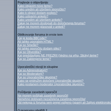
Poglavje o objavljanju
Kako objavim novo temo?
Kako uredim ali izbrišem sporočilo?
Kako k objavi dodam podpis?
Kako ustvarim anketo?
Kako uredim ali izbrišem anketo?
Zakaj ne morem dostopati do določenega foruma?
Zakaj ne morem glasovati v anketi?
Oblikovanje foruma in vrste tem
Kaj je koda BBCode?
Ali lahko uporabim HTML?
Kaj so Smeški?
Ali lahko sporočilu dodam sliko?
Kaj so Obvestila?
Kaj predstavljajo NE PREZRI! (Vedno na vrhu, Sticky) teme?
Kaj so Zaklenjene teme?
Uporabniški nivoji in skupine
Kaj so Administratorji?
Kaj so Moderatorji?
Kaj so Uporabniške skupine?
Kako se pridružim določeni Uporabniški skupini?
Kako postanem moderator Uporabniške skupine?
Pošiljanje zasebnih sporočil
Ne morem pošiljati zasebnih sporočil!
Nenehno dobivam nezaželena zasebna sporočila!
Od nekoga iz foruma sem prejel vsiljeno (spam) ali žaljivo elektronsko
O programu phpBB 2